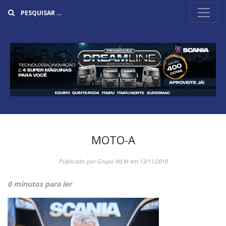
Buscar
MOTO-A
Publicado por
Grupo WLM
em
13/11/2018
0 minutos para ler