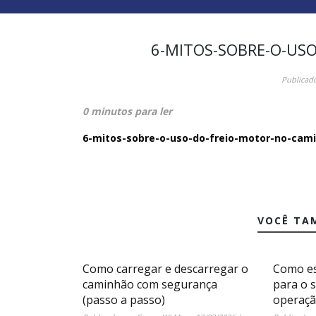
6-MITOS-SOBRE-O-US
Publicad
0 minutos para ler
6-mitos-sobre-o-uso-do-freio-motor-no-cam
VOCÊ TA
Como carregar e descarregar o
Como es
caminhão com segurança
para o 
(passo a passo)
operaç