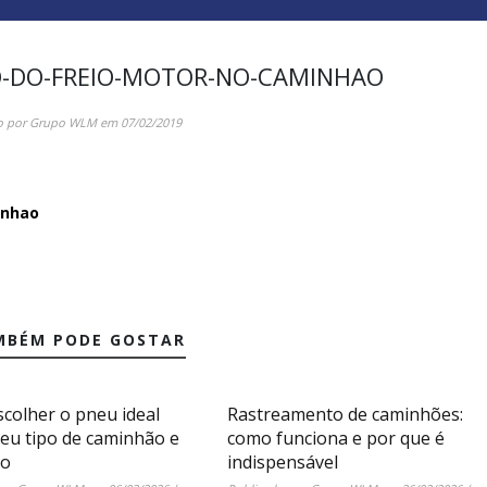
O-DO-FREIO-MOTOR-NO-CAMINHAO
o por
Grupo WLM
em
07/02/2019
inhao
MBÉM PODE GOSTAR
colher o pneu ideal
Rastreamento de caminhões:
seu tipo de caminhão e
como funciona e por que é
ão
indispensável