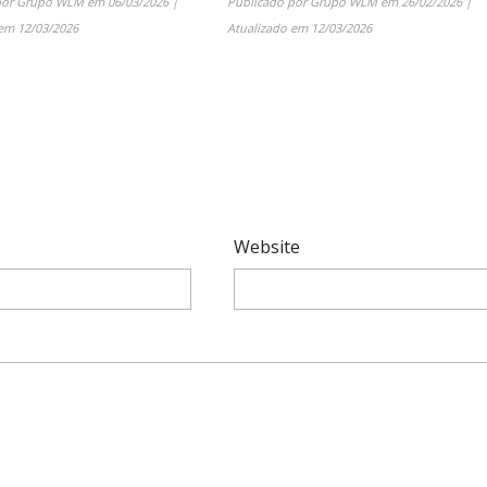
por
Grupo WLM
em
06/03/2026
|
Publicado por
Grupo WLM
em
26/02/2026
|
 em
12/03/2026
Atualizado em
12/03/2026
*
Website