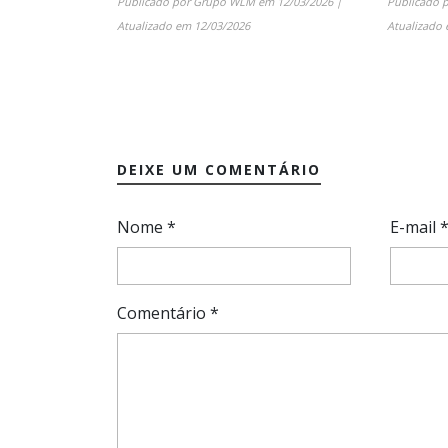
Publicado por
Grupo WLM
em
12/03/2026
|
Publicado 
Atualizado em
12/03/2026
Atualizado
DEIXE UM COMENTÁRIO
Nome
*
E-mail
Comentário
*