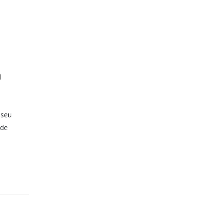
a
 seu
nde