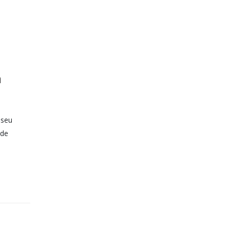
a
 seu
nde