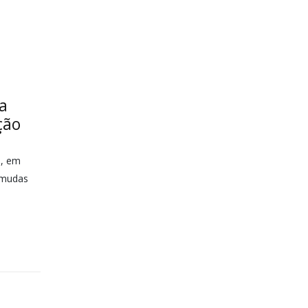
a
ção
), em
l mudas