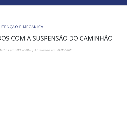
UTENÇÃO E MECÂNICA
DADOS COM A SUSPENSÃO DO CAMINHÃO
artins
em
20/12/2018
| Atualizado em
29/05/2020