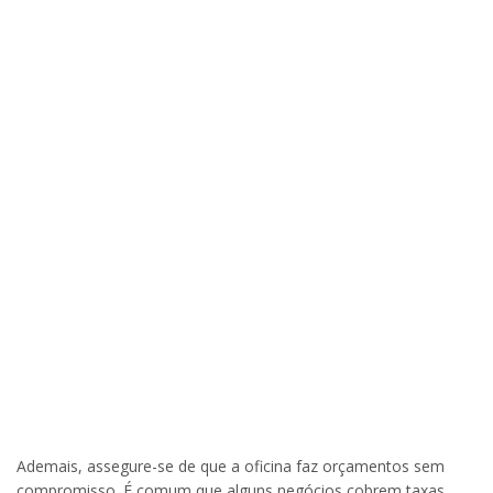
Ademais, assegure-se de que a oficina faz orçamentos sem
compromisso. É comum que alguns negócios cobrem taxas